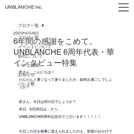
UNBLANCHE inc.
ブログ一覧
2025年6月26日
ブログ一覧
6年間の感謝をこめて。
イベントについて
UNBLANCHE 6周年代表・華
会社について
インタビュー特集
バレエ知識
皆さん、こんにちは！
お知らせ
だんだんと暑くなって参りましたが、如何お過ごしでしょ
バレエ塾
うか？
皆さん、今日は何の日でしょうか？
本日、6月26日は…そう。
UNBLANCHE6周年記念日でございます！！！！！
今日この日を無事に迎えられましたのも、皆様のおかげで