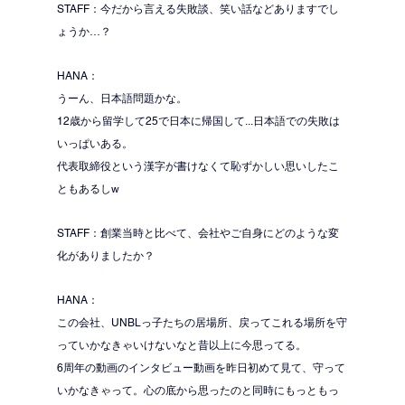
STAFF：今だから言える失敗談、笑い話などありますでし
ょうか…？
HANA：
うーん、日本語問題かな。
12歳から留学して25で日本に帰国して...日本語での失敗は
いっぱいある。
代表取締役という漢字が書けなくて恥ずかしい思いしたこ
ともあるしw
STAFF：創業当時と比べて、会社やご自身にどのような変
化がありましたか？
HANA：
この会社、UNBLっ子たちの居場所、戻ってこれる場所を守
っていかなきゃいけないなと昔以上に今思ってる。
6周年の動画のインタビュー動画を昨日初めて見て、守って
いかなきゃって。心の底から思ったのと同時にもっともっ