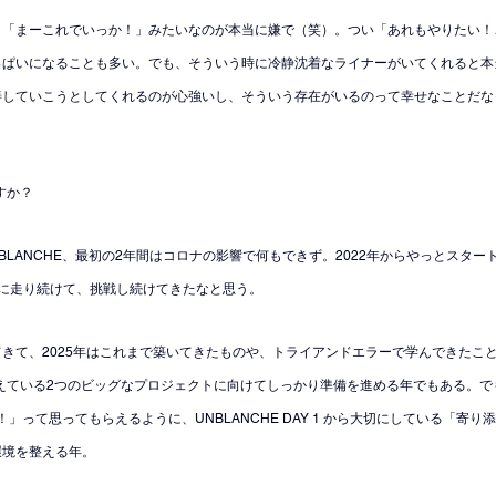
、「まーこれでいっか！」みたいなのが本当に嫌で（笑）。つい「あれもやりたい！
っぱいになることも多い。でも、そういう時に冷静沈着なライナーがいてくれると本
善していこうとしてくれるのが心強いし、そういう存在がいるのって幸せなことだな
すか？
NBLANCHE、最初の2年間はコロナの影響で何もできず。2022年からやっとスタ
に走り続けて、挑戦し続けてきたなと思う。
きて、2025年はこれまで築いてきたものや、トライアンドエラーで学んできたこ
控えている2つのビッグなプロジェクトに向けてしっかり準備を進める年でもある。
高！」って思ってもらえるように、UNBLANCHE DAY 1 から大切にしている「寄
環境を整える年。