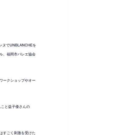
でUNBLANCHEを
ル、福岡市バレエ協会
ワークショップやオー
んこと益子倭さんの
はすごく刺激を受けた