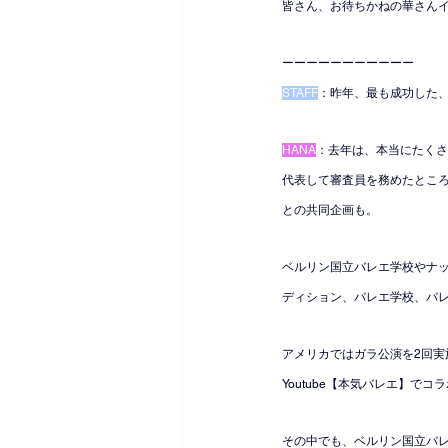
皆さん、お待ちかねの華さんイ
ーーーーーーーーーーー
STAFF
：昨年、最も成功した
HANA
：去年は、本当にたくさ
代表して審査員を務めたとこ
との共同企画も。
ベルリン国立バレエ学校やナ
ディション、バレエ学校、バ
アメリカではガラ公演を2回実
Youtube【本気バレエ】
その中でも、ベルリン国立バ