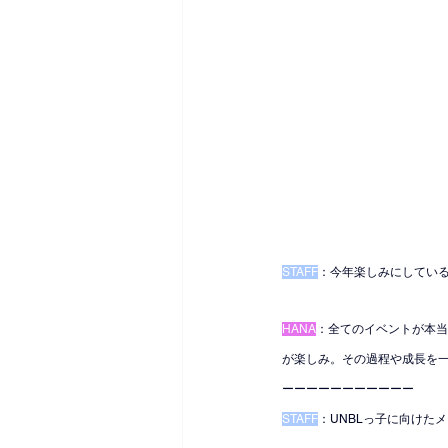
STAFF
：今年楽しみにしてい
HANA
：全てのイベントが本当
が楽しみ。その過程や成長を
ーーーーーーーーーーー
STAFF
：UNBLっ子に向けた