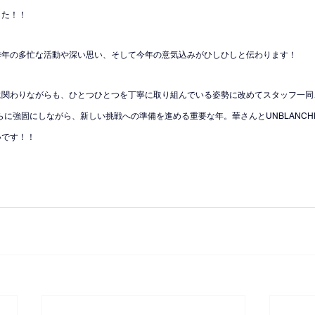
した！！
昨年の多忙な活動や深い思い、そして今年の意気込みがひしひしと伝わります！
に関わりながらも、ひとつひとつを丁寧に取り組んでいる姿勢に改めてスタッフ一同
さらに強固にしながら、新しい挑戦への準備を進める重要な年。華さんとUNBLANC
いです！！