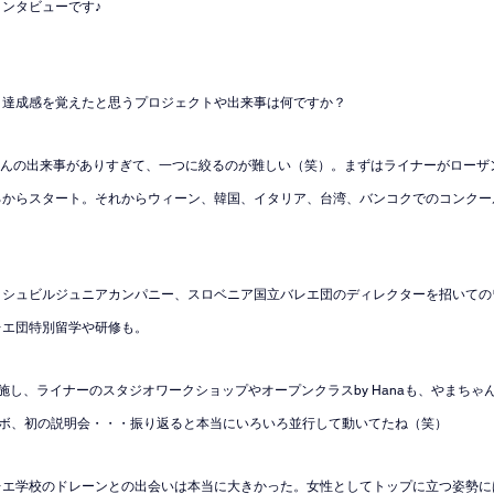
ンタビューです♪
、達成感を覚えたと思うプロジェクトや出来事は何ですか？
んの出来事がありすぎて、一つに絞るのが難しい（笑）。まずはライナーがローザンヌ
ろからスタート。それからウィーン、韓国、イタリア、台湾、バンコクでのコンクー
ッシュビルジュニアカンパニー、スロベニア国立バレエ団のディレクターを招いての
レエ団特別留学や研修も。
施し、ライナーのスタジオワークショップやオープンクラスby Hanaも、やまちゃ
でコラボ、初の説明会・・・振り返ると本当にいろいろ並行して動いてたね（笑）
レエ学校のドレーンとの出会いは本当に大きかった。女性としてトップに立つ姿勢に