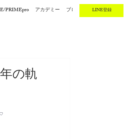
E/PRIMEpro
アカデミー
ブログ
LINE登録
昨年の軌
♡