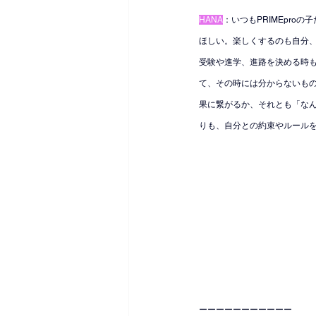
HANA
：いつもPRIMEpr
ほしい。楽しくするのも自分
受験や進学、進路を決める時
て、その時には分からないも
果に繋がるか、それとも「な
りも、自分との約束やルール
ーーーーーーーーーーー