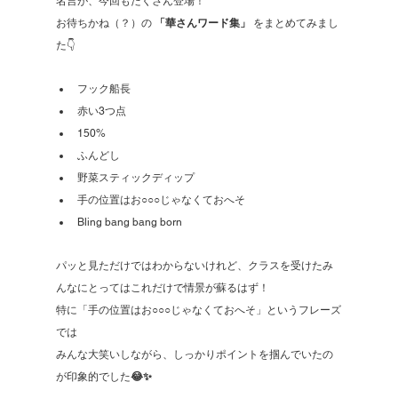
名言が、今回もたくさん登場！
お待ちかね（？）の 
「華さんワード集」
 をまとめてみまし
た👇
フック船長
赤い3つ点
150%
ふんどし
野菜スティックディップ
手の位置はお○○○じゃなくておへそ
Bling bang bang born
パッと見ただけではわからないけれど、クラスを受けたみ
んなにとってはこれだけで情景が蘇るはず！
特に「手の位置はお○○○じゃなくておへそ」というフレーズ
では
みんな大笑いしながら、しっかりポイントを掴んでいたの
が印象的でした
😂✨