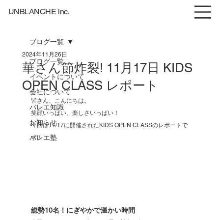
UNBLANCHE inc.
ブログ一覧
2024年11月26日
ブログ一覧
華さん節炸裂! 11月17日 KIDS
イベントについて
OPEN CLASS レポート
会社について
皆さん、こんにちは。
バレエ知識
笑顔いっぱい、楽しさいっぱい！
お知らせ
今回は11/17に開催されたKIDS OPEN CLASSのレポートで
バレエ塾
す！
総勢10名！にぎやかで温かい時間