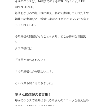
今回のクラスは、14歳までの子を対象に行われた KIDS 
OPEN CLASS。
毎回おなじみの顔ぶれに加え、初めて参加してくれた子や
姉妹での参加など、総勢10名のさまざまなメンバーが集ま
ってくれました。
今年最後の開催だったこともあり、どこか特別な雰囲気…
✨ 
クラス後には
「次回が待ちきれない！」
「今年最後なのが悲しい…！」
という声も聞こえてきました。
華さん節炸裂の名言集！
毎回のクラスで繰り出される華さんのユニークな例え話や