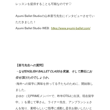
レッスンを提供することも可能なのです♡
Ayumi Ballet Studioの山本亜弓先生にインタビューさせてい
ただきました！
Ayumi Ballet Studio WEB:  
https://www.ayumi-ballet.com/
【亜弓先生への質問】
・なぜENGLISH BALLET CLASSを実施、そして弊社にお
任せ頂けたのでしょうか。
-海外への留学に興味を持ってる子たちのために、開始致し
ました。
まゆか（元PRIMEメンバーで、昨年OTSJに出演。現在留学
中。）を通じて華さん、ライナー先生、アンブランシェさ
んを知り、素晴らしいご指導に感動し是非お願いしたいと