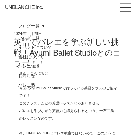
UNBLANCHE inc.
ブログ一覧
2024年11月26日
ブログ一覧
英語でバレエを学ぶ新しい挑
イベントについて
戦！Ayumi Ballet Studioとのコ
会社について
ラボ！！
バレエ知識
さん、こんにちは！
お知らせ
バレエ塾
今回はAyumi Ballet Studioで行っている英語クラスのご紹介
です！
このクラス、ただの英語レッスンじゃありません！
バレエを学びながら英語力も鍛えられるという、一石二鳥
のレッスンなのです。
そ、UNBLANCHEはバレエ教室ではないので、このように