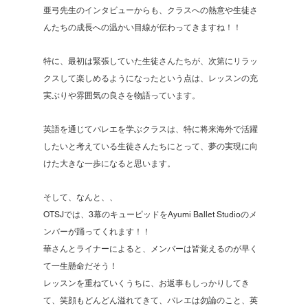
亜弓先生のインタビューからも、クラスへの熱意や生徒さ
んたちの成長への温かい目線が伝わってきますね！！
特に、最初は緊張していた生徒さんたちが、次第にリラッ
クスして楽しめるようになったという点は、レッスンの充
実ぶりや雰囲気の良さを物語っています。
英語を通じてバレエを学ぶクラスは、特に将来海外で活躍
したいと考えている生徒さんたちにとって、夢の実現に向
けた大きな一歩になると思います。
そして、なんと、、
OTSJでは、3幕のキューピッドをAyumi Ballet Studioのメ
ンバーが踊ってくれます！！
華さんとライナーによると、メンバーは皆覚えるのが早く
て一生懸命だそう！
レッスンを重ねていくうちに、お返事もしっかりしてき
て、笑顔もどんどん溢れてきて、バレエは勿論のこと、英