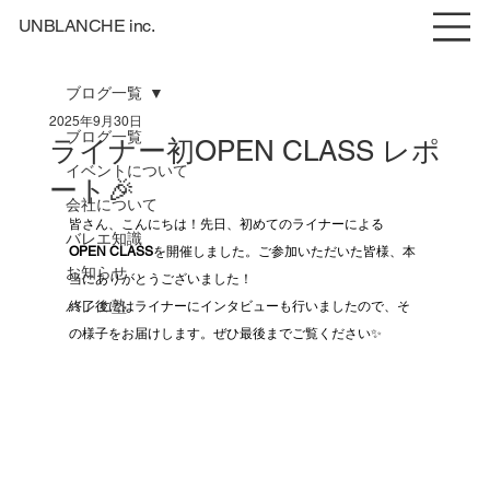
UNBLANCHE inc.
ブログ一覧
2025年9月30日
ブログ一覧
ライナー初OPEN CLASS レポ
イベントについて
ート🎉
会社について
皆さん、こんにちは！先日、初めてのライナーによる
バレエ知識
OPEN CLASS
を開催しました。ご参加いただいた皆様、本
お知らせ
当にありがとうございました！
バレエ塾
終了後にはライナーにインタビューも行いましたので、そ
の様子をお届けします。ぜひ最後までご覧ください✨