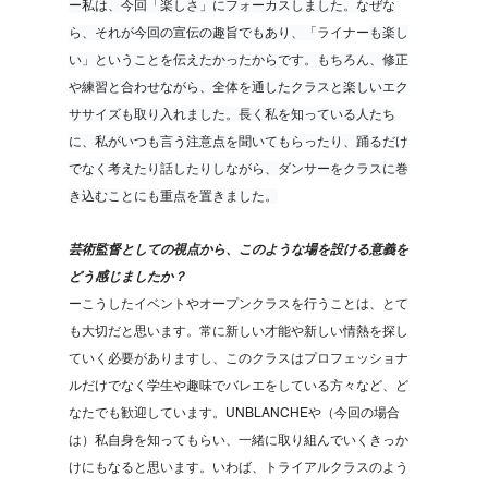
ー私は、今回「楽しさ」にフォーカスしました。なぜな
ら、それが今回の宣伝の趣旨でもあり、「
ライナー
も楽し
い」ということを伝えたかったからです。もちろん、修正
や練習と合わせながら、全体を通したクラスと楽しいエク
ササイズも取り入れました。長く私を知っている人たち
に、私がいつも言う注意点を聞いてもらったり、踊るだけ
でなく考えたり話したりしながら、ダンサーをクラスに巻
き込むことにも重点を置きました。
芸術監督としての視点から、このような場を設ける意義を
どう感じましたか？
ーこうしたイベントやオープンクラスを行うことは、とて
も大切だと思います。常に新しい才能や新しい情熱を探し
ていく必要がありますし、このクラスはプロフェッショナ
ルだけでなく学生や趣味でバレエをしている方々など、ど
なたでも歓迎しています。UNBLANCHEや（今回の場合
は）私自身を知ってもらい、一緒に取り組んでいくきっか
けにもなると思います。いわば、トライアルクラスのよう