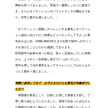
興味を持っておりました。現地で一週間レッスンに参加で
き、さらにオーディションやパフォーマンスの機会まであ
り、非常に魅力を感じました。」
「オーディション受験にチャレンジする勇気とオーディシ
ョン成功へ向けてのご指導などコーチングして下さった華
先生をはじめ、UNBLANCHEさまのお陰で留学へのチャン
スを頂けたことに心から感謝しております。
特別留学の結果を知った時は、長らく足踏みしていた時期
から、ようやく一歩前進し喜びでいっぱいでした。
背中を押して頂き勇気をもってチャレンジして心からよか
ったと娘共々感じました。」
実際に参加してみて、お子さまのどんな変化が印象的でし
たか？
「帰国後の変化として、以前にも増して基礎を大切に、丁
寧に取り組むようになりました。現地で出会ったみなさん
の基礎力の高さに触れたことが、大きな刺激となったよう