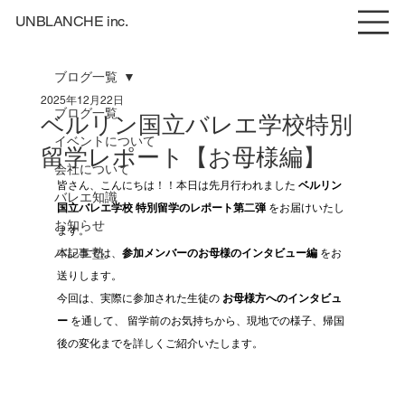
UNBLANCHE inc.
ブログ一覧
2025年12月22日
ブログ一覧
ベルリン国立バレエ学校特別
イベントについて
留学レポート【お母様編】
会社について
皆さん、こんにちは！！本日は先月行われました 
ベルリン
バレエ知識
国立バレエ学校 特別留学のレポート第二弾
 をお届けいたし
お知らせ
ます。
バレエ塾
本記事では、
参加メンバーのお母様のインタビュー編
 をお
送りします。
今回は、実際に参加された生徒の 
お母様方へのインタビュ
ー
 を通して、 留学前のお気持ちから、現地での様子、帰国
後の変化までを詳しくご紹介いたします。