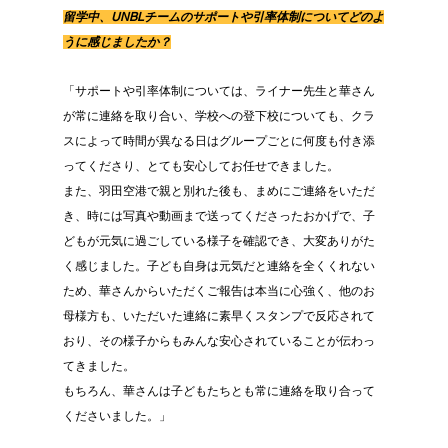
留学中、UNBLチームのサポートや引率体制についてどのよ
うに感じましたか？
「サポートや引率体制については、ライナー先生と華さん
が常に連絡を取り合い、学校への登下校についても、クラ
スによって時間が異なる日はグループごとに何度も付き添
ってくださり、とても安心してお任せできました。
また、羽田空港で親と別れた後も、まめにご連絡をいただ
き、時には写真や動画まで送ってくださったおかげで、子
どもが元気に過ごしている様子を確認でき、大変ありがた
く感じました。子ども自身は元気だと連絡を全くくれない
ため、華さんからいただくご報告は本当に心強く、他のお
母様方も、いただいた連絡に素早くスタンプで反応されて
おり、その様子からもみんな安心されていることが伝わっ
てきました。
もちろん、華さんは子どもたちとも常に連絡を取り合って
くださいました。」