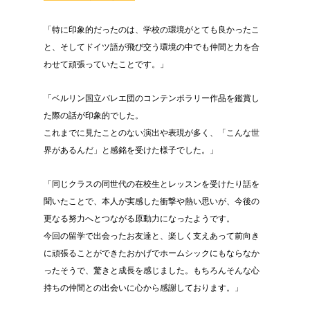
「特に印象的だったのは、学校の環境がとても良かったこ
と、そしてドイツ語が飛び交う環境の中でも仲間と力を合
わせて頑張っていたことです。」
「ベルリン国立バレエ団のコンテンポラリー作品を鑑賞し
た際の話が印象的でした。
これまでに見たことのない演出や表現が多く、「こんな世
界があるんだ」と感銘を受けた様子でした。」
「同じクラスの同世代の在校生とレッスンを受けたり話を
聞いたことで、本人が実感した衝撃や熱い思いが、今後の
更なる努力へとつながる原動力になったようです。
今回の留学で出会ったお友達と、楽しく支えあって前向き
に頑張ることができたおかげでホームシックにもならなか
ったそうで、驚きと成長を感じました。もちろんそんな心
持ちの仲間との出会いに心から感謝しております。」