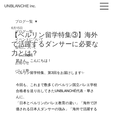
UNBLANCHE inc.
ブログ一覧
6月15日
ブログ一覧
【ベルリン留学特集③】海外
イベントについて
で活躍するダンサーに必要な
会社について
力とは？
バレエ知識
皆さん、こんにちは！
お知らせ
バレエ塾
ベルリン留学特集、第3回をお届けします✨
今回も、これまで数多くのベルリン国立バレエ学校
合格者を送り出してきたUNBLANCHÉ代表・華さ
んに、
「日本とベルリンのバレエ教育の違い」「海外で評
価される日本人ダンサーの強み」「海外で活躍する