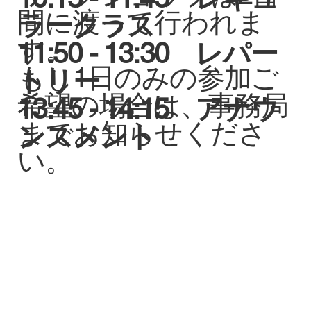
間に渡って行われま
ラークラス
す。
11:50 - 13:30 レパー
もし1日のみの参加ご
トリー
希望の場合は、事務局
13:45 - 14:15 アナウ
までお知らせくださ
ンスメント
い。